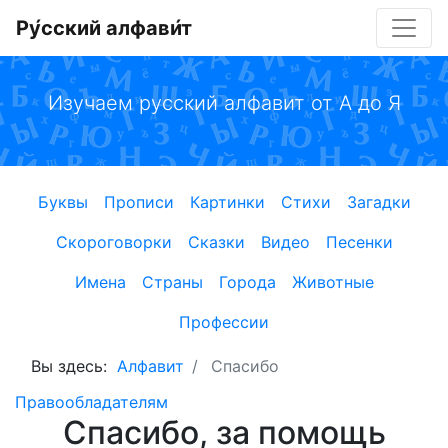
Ру́сский алфави́т
Изучаем русский алфавит от А до Я
Буквы
Прописи
Картинки
Стихи
Загадки
Скороговорки
Сказки
Видео
Песенки
Имена
Страны
Города
Животные
Профессии
Вы здесь:
Алфавит
Спасибо
Правообладателям
Спасибо, за помощь