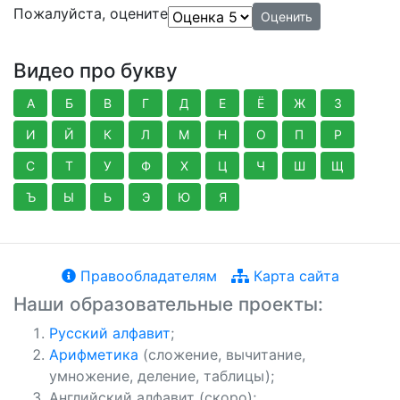
Пожалуйста, оцените
Видео про букву
А
Б
В
Г
Д
Е
Ё
Ж
З
И
Й
К
Л
М
Н
О
П
Р
С
Т
У
Ф
Х
Ц
Ч
Ш
Щ
Ъ
Ы
Ь
Э
Ю
Я
Правообладателям
Карта сайта
Наши образовательные проекты:
Русский алфавит
;
Арифметика
(сложение, вычитание,
умножение, деление, таблицы);
Английский алфавит (скоро);