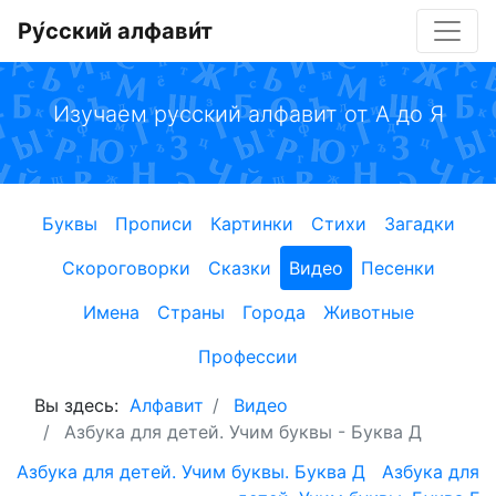
Ру́сский алфави́т
Изучаем русский алфавит от А до Я
Буквы
Прописи
Картинки
Стихи
Загадки
Скороговорки
Сказки
Видео
Песенки
Имена
Страны
Города
Животные
Профессии
Вы здесь:
Алфавит
Видео
Азбука для детей. Учим буквы - Буква Д
Азбука для детей. Учим буквы. Буква Д
Азбука для