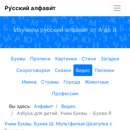
Ру́сский алфави́т
Изучаем русский алфавит от А до Я
Буквы
Прописи
Картинки
Стихи
Загадки
Скороговорки
Сказки
Видео
Песенки
Имена
Страны
Города
Животные
Профессии
Вы здесь:
Алфавит
Видео
Азбука для детей. Учим буквы. - Буква Я
Учим буквы. Буква Ш. Мультфильм Шкатулка с