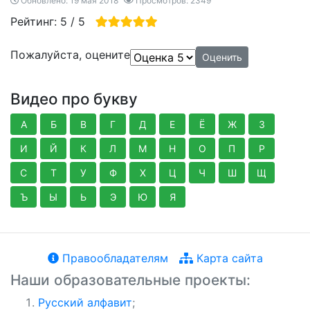
Обновлено: 19 мая 2018
Просмотров: 2349
Рейтинг:
5
/
5
Пожалуйста, оцените
Видео про букву
А
Б
В
Г
Д
Е
Ё
Ж
З
И
Й
К
Л
М
Н
О
П
Р
С
Т
У
Ф
Х
Ц
Ч
Ш
Щ
Ъ
Ы
Ь
Э
Ю
Я
Правообладателям
Карта сайта
Наши образовательные проекты:
Русский алфавит
;