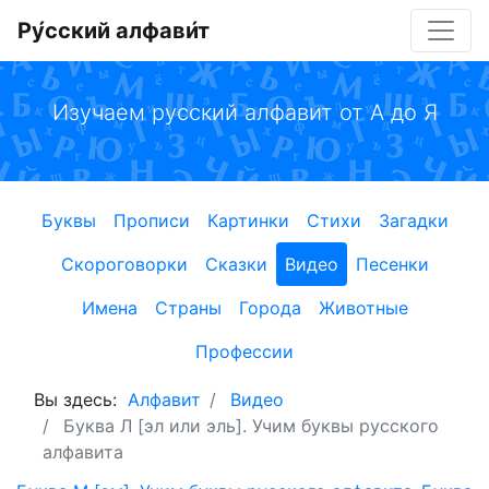
Ру́сский алфави́т
Изучаем русский алфавит от А до Я
Буквы
Прописи
Картинки
Стихи
Загадки
Скороговорки
Сказки
Видео
Песенки
Имена
Страны
Города
Животные
Профессии
Вы здесь:
Алфавит
Видео
Буква Л [эл или эль]. Учим буквы русского
алфавита