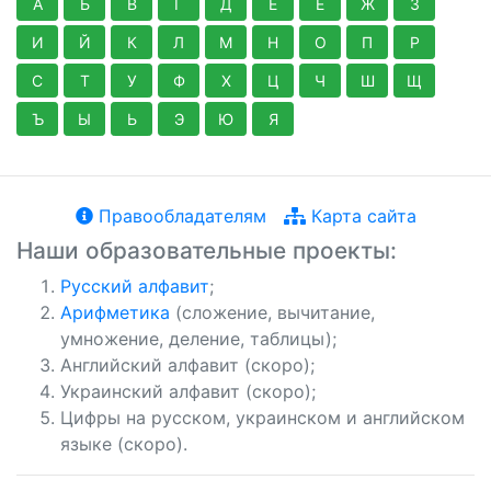
А
Б
В
Г
Д
Е
Ё
Ж
З
И
Й
К
Л
М
Н
О
П
Р
С
Т
У
Ф
Х
Ц
Ч
Ш
Щ
Ъ
Ы
Ь
Э
Ю
Я
Правообладателям
Карта сайта
Наши образовательные проекты:
Русский алфавит
;
Арифметика
(сложение, вычитание,
умножение, деление, таблицы);
Английский алфавит (скоро);
Украинский алфавит (скоро);
Цифры на русском, украинском и английском
языке (скоро).