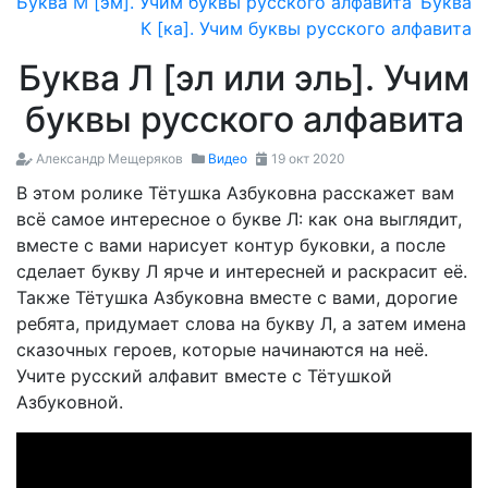
Буква М [эм]. Учим буквы русского алфавита
Буква
К [ка]. Учим буквы русского алфавита
Буква Л [эл или эль]. Учим
буквы русского алфавита
Александр Мещеряков
Видео
19 окт 2020
В этом ролике Тётушка Азбуковна расскажет вам
всё самое интересное о букве Л: как она выглядит,
вместе с вами нарисует контур буковки, а после
сделает букву Л ярче и интересней и раскрасит её.
Также Тётушка Азбуковна вместе с вами, дорогие
ребята, придумает слова на букву Л, а затем имена
сказочных героев, которые начинаются на неё.
Учите русский алфавит вместе c Тётушкой
Азбуковной.