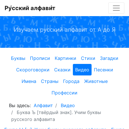
Ру́сский алфави́т
Изучаем русский алфавит от А до Я
Буквы
Прописи
Картинки
Стихи
Загадки
Скороговорки
Сказки
Видео
Песенки
Имена
Страны
Города
Животные
Профессии
Вы здесь:
Алфавит
Видео
Буква Ъ [твёрдый знак]. Учим буквы
русского алфавита