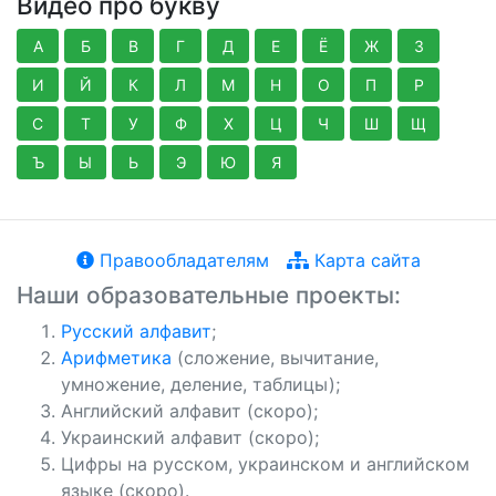
Видео про букву
А
Б
В
Г
Д
Е
Ё
Ж
З
И
Й
К
Л
М
Н
О
П
Р
С
Т
У
Ф
Х
Ц
Ч
Ш
Щ
Ъ
Ы
Ь
Э
Ю
Я
Правообладателям
Карта сайта
Наши образовательные проекты:
Русский алфавит
;
Арифметика
(сложение, вычитание,
умножение, деление, таблицы);
Английский алфавит (скоро);
Украинский алфавит (скоро);
Цифры на русском, украинском и английском
языке (скоро).