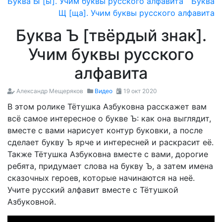
Буква Ы [ы]. Учим буквы русского алфавита
Буква
Щ [ща]. Учим буквы русского алфавита
Буква Ъ [твёрдый знак].
Учим буквы русского
алфавита
Александр Мещеряков
Видео
19 окт 2020
В этом ролике Тётушка Азбуковна расскажет вам
всё самое интересное о букве Ъ: как она выглядит,
вместе с вами нарисует контур буковки, а после
сделает букву Ъ ярче и интересней и раскрасит её.
Также Тётушка Азбуковна вместе с вами, дорогие
ребята, придумает слова на букву Ъ, а затем имена
сказочных героев, которые начинаются на неё.
Учите русский алфавит вместе c Тётушкой
Азбуковной.