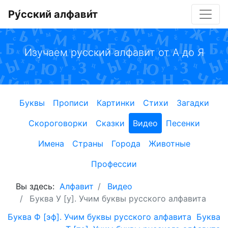
Ру́сский алфави́т
Изучаем русский алфавит от А до Я
Буквы
Прописи
Картинки
Стихи
Загадки
Скороговорки
Сказки
Видео
Песенки
Имена
Страны
Города
Животные
Профессии
Вы здесь:
Алфавит
Видео
Буква У [у]. Учим буквы русского алфавита
Буква Ф [эф]. Учим буквы русского алфавита
Буква