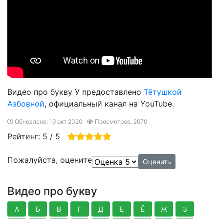
Видео про букву У предоставлено
Тётушкой
Азбовной
, официальный канал на YouTube.
Обновлено: 19 окт 2020
Просмотров: 2670
Рейтинг:
5
/
5
Пожалуйста, оцените
Видео про букву
А
Б
В
Г
Д
Е
Ё
Ж
З