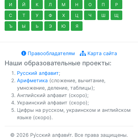
И
Й
К
Л
М
Н
О
П
Р
С
Т
У
Ф
Х
Ц
Ч
Ш
Щ
Ъ
Ы
Ь
Э
Ю
Я
Правообладателям
Карта сайта
Наши образовательные проекты:
Русский алфавит
;
Арифметика
(сложение, вычитание,
умножение, деление, таблицы);
Английский алфавит (скоро);
Украинский алфавит (скоро);
Цифры на русском, украинском и английском
языке (скоро).
© 2026 Ру́сский алфави́т. Все права защищены.