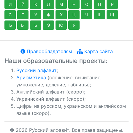
И
Й
К
Л
М
Н
О
П
Р
С
Т
У
Ф
Х
Ц
Ч
Ш
Щ
Ъ
Ы
Ь
Э
Ю
Я
Правообладателям
Карта сайта
Наши образовательные проекты:
Русский алфавит
;
Арифметика
(сложение, вычитание,
умножение, деление, таблицы);
Английский алфавит (скоро);
Украинский алфавит (скоро);
Цифры на русском, украинском и английском
языке (скоро).
© 2026 Ру́сский алфави́т. Все права защищены.