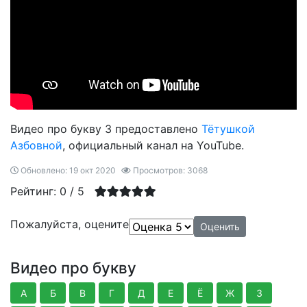
Видео про букву З предоставлено
Тётушкой
Азбовной
, официальный канал на YouTube.
Обновлено: 19 окт 2020
Просмотров: 3068
Рейтинг:
0
/
5
Пожалуйста, оцените
Видео про букву
А
Б
В
Г
Д
Е
Ё
Ж
З