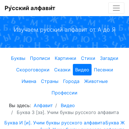
Ру́сский алфави́т
Изучаем русский алфавит от А до Я
Буквы
Прописи
Картинки
Стихи
Загадки
Скороговорки
Сказки
Видео
Песенки
Имена
Страны
Города
Животные
Профессии
Вы здесь:
Алфавит
Видео
Буква З [зэ]. Учим буквы русского алфавита
Буква И [и]. Учим буквы русского алфавита
Буква Ж