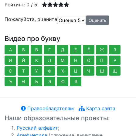
Рейтинг:
0
/
5
Пожалуйста, оцените
Видео про букву
А
Б
В
Г
Д
Е
Ё
Ж
З
И
Й
К
Л
М
Н
О
П
Р
С
Т
У
Ф
Х
Ц
Ч
Ш
Щ
Ъ
Ы
Ь
Э
Ю
Я
Правообладателям
Карта сайта
Наши образовательные проекты:
Русский алфавит
;
Арифметика
(сложение, вычитание,