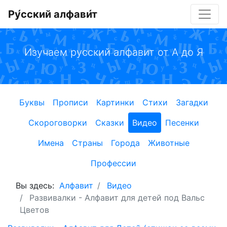
Ру́сский алфави́т
Изучаем русский алфавит от А до Я
Буквы
Прописи
Картинки
Стихи
Загадки
Скороговорки
Сказки
Видео
Песенки
Имена
Страны
Города
Животные
Профессии
Вы здесь:
Алфавит
Видео
Развивалки - Алфавит для детей под Вальс
Цветов