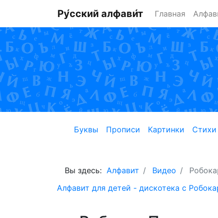
Ру́сский алфави́т
Главная
Алфав
Буквы
Прописи
Картинки
Стихи
Вы здесь:
Алфавит
Видео
Робока
Алфавит для детей - дискотека с Робок