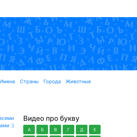
Имена
Страны
Города
Животные
Видео про букву
 всеми
ами :)
А
Б
В
Г
Д
Е