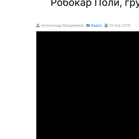
Робокар Поли, гр
Александр Мещеряков
Видео
29 апр 2018