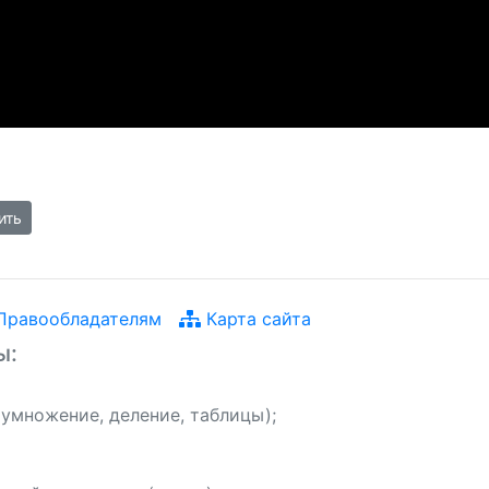
равообладателям
Карта сайта
ы:
 умножение, деление, таблицы);