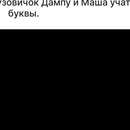
узовичок Дампу и Маша уча
буквы.