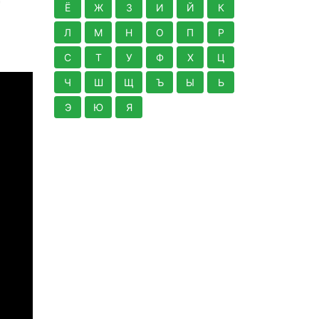
т
Ё
Ж
З
И
Й
К
Л
М
Н
О
П
Р
С
Т
У
Ф
Х
Ц
Ч
Ш
Щ
Ъ
Ы
Ь
Э
Ю
Я