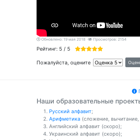
Обновлено: 19 мая 2018
Просмотров: 2154
Рейтинг:
5
/
5
Пожалуйста, оцените
П
Наши образовательные проект
Русский алфавит
;
Арифметика
(сложение, вычитание,
Английский алфавит (скоро);
Украинский алфавит (скоро);