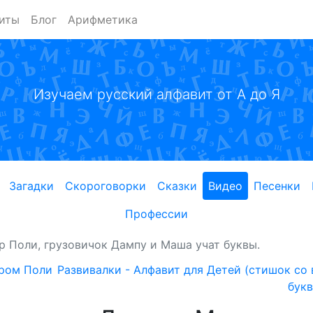
иты
Блог
Арифметика
Изучаем русский алфавит от А до Я
Загадки
Скороговорки
Сказки
Видео
Песенки
Профессии
р Поли, грузовичок Дампу и Маша учат буквы.
аром Поли
Развивалки - Алфавит для Детей (стишок со
букв