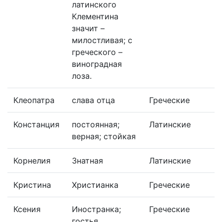
латинского
Клементина
значит –
милостливая; с
греческого –
виноградная
лоза.
Клеопатра
слава отца
Греческие
Констанция
постоянная;
Латинские
верная; стойкая
Корнелия
Знатная
Латинские
Кристина
Христианка
Греческие
Ксения
Иностранка;
Греческие
гостья