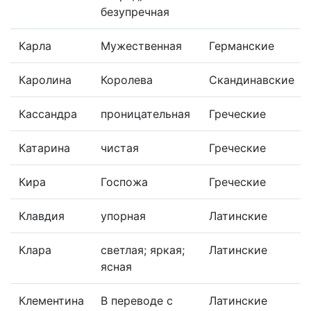
безупречная
Карла
Мужественная
Германские
Каролина
Королева
Скандинавские
Кассандра
проницательная
Греческие
Катарина
чистая
Греческие
Кира
Госпожа
Греческие
Клавдия
упорная
Латинские
Клара
светлая; яркая;
Латинские
ясная
Клементина
В переводе с
Латинские