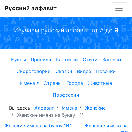
Ру́сский алфави́т
Изучаем русский алфавит от А до Я
Буквы
Прописи
Картинки
Стихи
Загадки
Скороговорки
Сказки
Видео
Песенки
Имена
Страны
Города
Животные
Профессии
Вы здесь:
Алфавит
Имена
Женские
Женские имена на букву "К"
Женские имена на букву "И"
Женские имена на