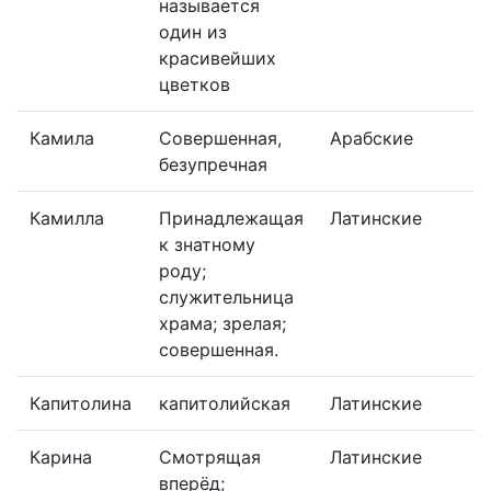
называется
один из
красивейших
цветков
Камила
Совершенная,
Арабские
безупречная
Камилла
Принадлежащая
Латинские
к знатному
роду;
служительница
храма; зрелая;
совершенная.
Капитолина
капитолийская
Латинские
Карина
Смотрящая
Латинские
вперёд;