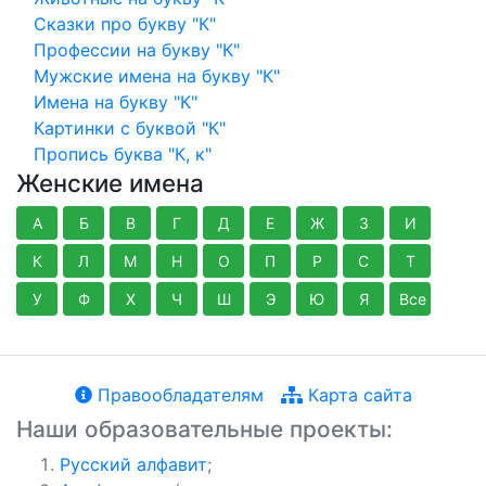
Сказки про букву "К"
Профессии на букву "К"
Мужские имена на букву "К"
Имена на букву "К"
Картинки с буквой "К"
Пропись буква "К, к"
Женские имена
А
Б
В
Г
Д
Е
Ж
З
И
К
Л
М
Н
О
П
Р
С
Т
У
Ф
Х
Ч
Ш
Э
Ю
Я
Все
Правообладателям
Карта сайта
Наши образовательные проекты:
Русский алфавит
;