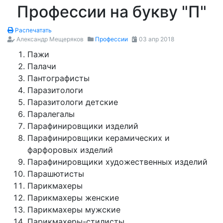
Профессии на букву "П"
Распечатать
Александр Мещеряков
Профессии
03 апр 2018
Пажи
Палачи
Пантографисты
Паразитологи
Паразитологи детские
Паралегалы
Парафинировщики изделий
Парафинировщики керамических и
фарфоровых изделий
Парафинировщики художественных изделий
Парашютисты
Парикмахеры
Парикмахеры женские
Парикмахеры мужские
Парикмахеры-стилисты