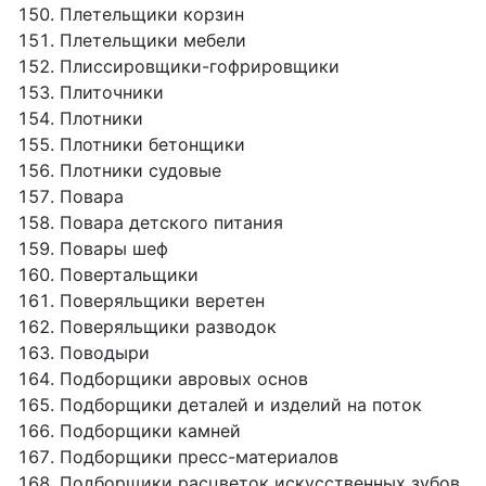
Плетельщики корзин
Плетельщики мебели
Плиссировщики-гофрировщики
Плиточники
Плотники
Плотники бетонщики
Плотники судовые
Повара
Повара детского питания
Повары шеф
Повертальщики
Поверяльщики веретен
Поверяльщики разводок
Поводыри
Подборщики авровых основ
Подборщики деталей и изделий на поток
Подборщики камней
Подборщики пресс-материалов
Подборщики расцветок искусственных зубов