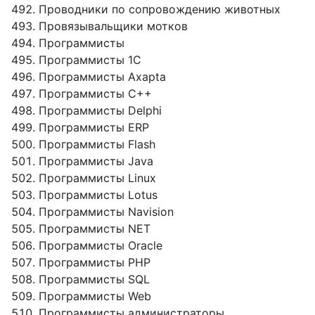
Проводники по сопровождению животных
Провязывальщики мотков
Программисты
Программисты 1С
Программисты Axapta
Программисты C++
Программисты Delphi
Программисты ERP
Программисты Flash
Программисты Java
Программисты Linux
Программисты Lotus
Программисты Navision
Программисты NET
Программисты Oracle
Программисты PHP
Программисты SQL
Программисты Web
Программисты администраторы