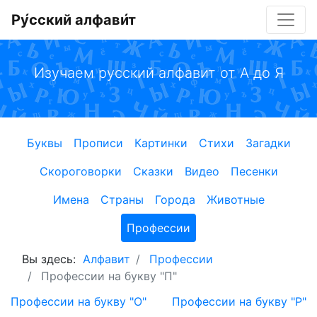
Ру́сский алфави́т
Изучаем русский алфавит от А до Я
Буквы
Прописи
Картинки
Стихи
Загадки
Скороговорки
Сказки
Видео
Песенки
Имена
Страны
Города
Животные
Профессии
Вы здесь:
Алфавит
Профессии
Профессии на букву "П"
Профессии на букву "О"
Профессии на букву "Р"