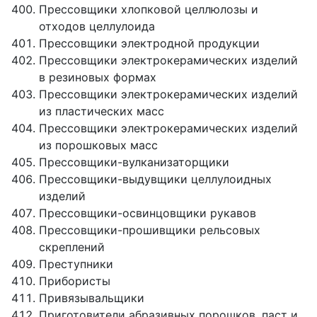
Прессовщики хлопковой целлюлозы и
отходов целлулоида
Прессовщики электродной продукции
Прессовщики электрокерамических изделий
в резиновых формах
Прессовщики электрокерамических изделий
из пластических масс
Прессовщики электрокерамических изделий
из порошковых масс
Прессовщики-вулканизаторщики
Прессовщики-выдувщики целлулоидных
изделий
Прессовщики-освинцовщики рукавов
Прессовщики-прошивщики рельсовых
скреплений
Преступники
Прибористы
Привязывальщики
Приготовители абразивных порошков, паст и