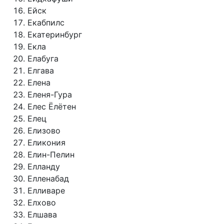
Ейск
Екабпилс
Екатеринбург
Екла
Елабуга
Елгава
Елена
Еленя-Гура
Елес Ёлётен
Елец
Елизово
Еликония
Елин-Пелин
Елланду
Елленабад
Елливаре
Елхово
Елшава