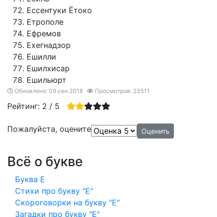
Ессентуки Ётоко
Етрополе
Ефремов
Ехегнадзор
Ешилли
Ешилхисар
Ешильюрт
Обновлено: 09 сен 2018
Просмотров: 23511
Рейтинг:
2
/
5
Пожалуйста, оцените
Всё о букве
Буква Е
Стихи про букву "Е"
Скороговорки на букву "Е"
Загадки про букву "Е"