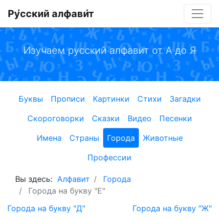
Ру́сский алфави́т
Изучаем русский алфавит от А до Я
Буквы
Прописи
Картинки
Стихи
Загадки
Скороговорки
Сказки
Видео
Песенки
Имена
Страны
Города
Животные
Профессии
Вы здесь:
Алфавит
Города
Города на букву "Е"
Города на букву "Д"
Города на букву "Ж"