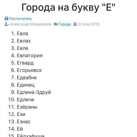
Города на букву "Е"
Распечатать
Александр Мещеряков
Города
02 апр 2018
Евла
Евлах
Евле
Евпатория
Егвард
Егорьевск
Едвабне
Единец
Едлина-Здруй
Едличе
Езёраны
Ези
Езнас
Ей
Ейдхафуши