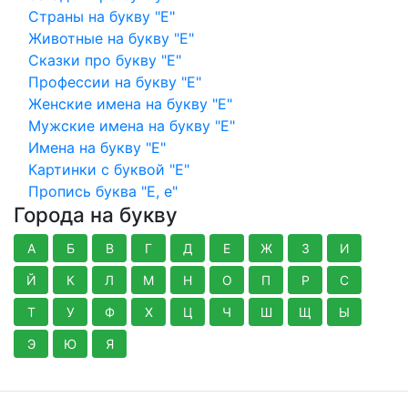
Страны на букву "Е"
Животные на букву "Е"
Сказки про букву "Е"
Профессии на букву "Е"
Женские имена на букву "Е"
Мужские имена на букву "Е"
Имена на букву "Е"
Картинки с буквой "Е"
Пропись буква "Е, е"
Города на букву
А
Б
В
Г
Д
Е
Ж
З
И
Й
К
Л
М
Н
О
П
Р
С
Т
У
Ф
Х
Ц
Ч
Ш
Щ
Ы
Э
Ю
Я