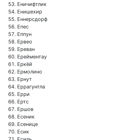
Еничифтлик
Енишехир
Еннерсдорф
Епес
Еппун
Ервео
Ереван
Ерейментау
Еркёй
Ермолино
Ернут
Еррагунтла
Ерри
Ертс
Ершов
Есеник
Есенице
Есик
Есиль