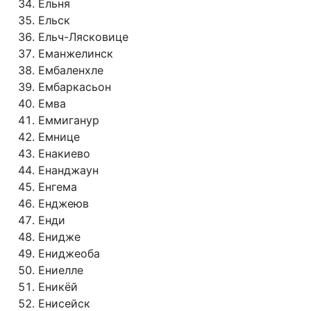
Ельня
Ельск
Ельч-Лясковице
Еманжелинск
Ембаленхле
Ембаркасьон
Емва
Еммиганур
Емнице
Енакиево
Енанджаун
Енгема
Енджеюв
Енди
Енидже
Ениджеоба
Ениелле
Еникёй
Енисейск