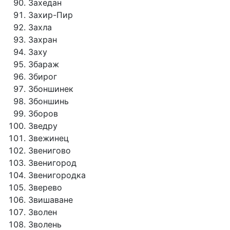
Захедан
Захир-Пир
Захла
Захран
Заху
Збараж
Збирог
Збоншинек
Збоншинь
Зборов
Зведру
Звежинец
Звенигово
Звенигород
Звенигородка
Зверево
Звишаване
Зволен
Зволень