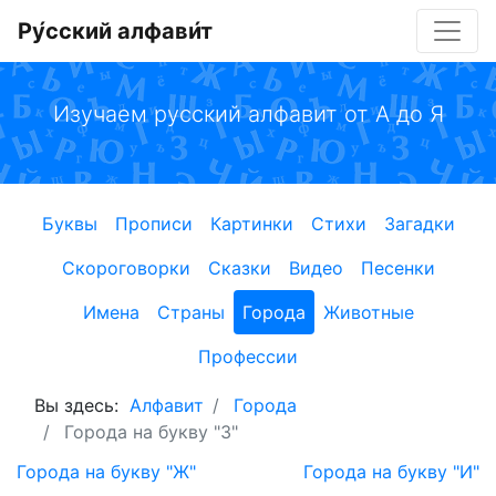
Ру́сский алфави́т
Изучаем русский алфавит от А до Я
Буквы
Прописи
Картинки
Стихи
Загадки
Скороговорки
Сказки
Видео
Песенки
Имена
Страны
Города
Животные
Профессии
Вы здесь:
Алфавит
Города
Города на букву "З"
Города на букву "Ж"
Города на букву "И"