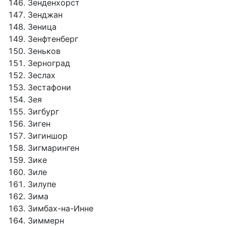
Зенденхорст
Зенджан
Зеница
Зенфтенберг
Зеньков
Зерноград
Зеслах
Зестафони
Зея
Зигбург
Зиген
Зигиншор
Зигмаринген
Зике
Зиле
Зилупе
Зима
Зимбах-на-Инне
Зиммерн