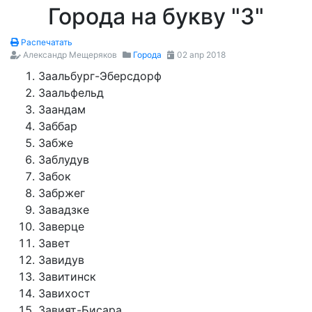
Города на букву "З"
Распечатать
Александр Мещеряков
Города
02 апр 2018
Заальбург-Эберсдорф
Заальфельд
Заандам
Заббар
Забже
Заблудув
Забок
Забржег
Завадзке
Заверце
Завет
Завидув
Завитинск
Завихост
Завият-Бисара