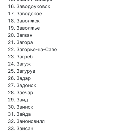
Заводоуковск
Заводское
Заволжск
Заволжье
Загван
Загора
Загорье-на-Саве
Загреб
Загуж
Загурув
Задар
Задонск
Заечар
Заид
Заинск
Зайда
Зайонсвилл
Зайсан