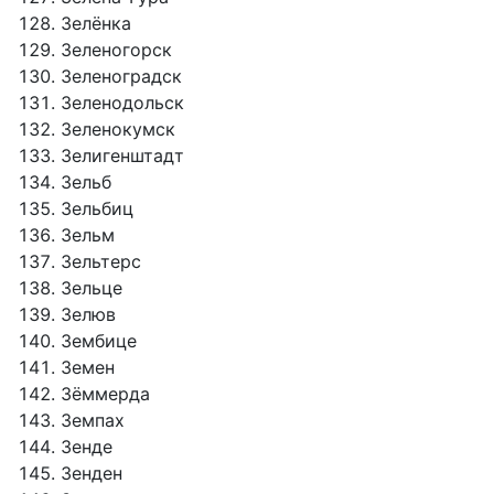
Зелёнка
Зеленогорск
Зеленоградск
Зеленодольск
Зеленокумск
Зелигенштадт
Зельб
Зельбиц
Зельм
Зельтерс
Зельце
Зелюв
Зембице
Земен
Зёммерда
Земпах
Зенде
Зенден