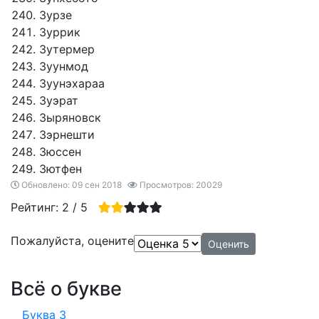
Зурзе
Зуррик
Зутермер
Зуунмод
Зуунэхараа
Зуэрат
Зыряновск
Зэрнешти
Зюссен
Зютфен
Обновлено: 09 сен 2018
Просмотров: 20029
Рейтинг:
2
/
5
Пожалуйста, оцените
Всё о букве
Буква З