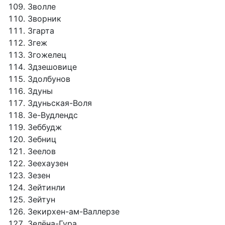
Зволле
Зворник
Згарта
Згеж
Згожелец
Здзешовице
Здолбунов
Здуны
Здуньская-Воля
Зе-Вудлендс
Зеббудж
Зебниц
Зеелов
Зеехаузен
Зезен
Зейтинли
Зейтун
Зекирхен-ам-Валлерзе
Зелёна-Гура