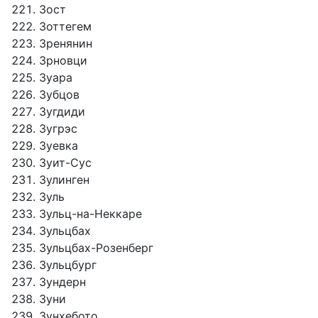
Зост
Зоттегем
Зренянин
Зрновци
Зуара
Зубцов
Зугдиди
Зугрэс
Зуевка
Зуит-Сус
Зулинген
Зуль
Зульц-на-Неккаре
Зульцбах
Зульцбах-Розенберг
Зульцбург
Зундерн
Зуни
Зунхебото