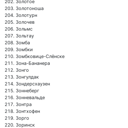
Золотое
Золотоноша
Золотурн
Золочев
Зольмс
Зольтау
Зомба
Зомбки
Зомбковице-Слёнске
Зона-Бананера
Зонго
Зонгулдак
Зондерсхаузен
Зоннеберг
Зонневальде
Зонтра
Зонтхофен
Зорго
Зоринск