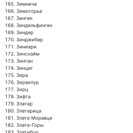
Зимнича
Зимогорье
Зинген
Зиндельфинген
Зиндер
Зинджибар
Зиниари
Зинсхайм
Зинтан
Зинциг
Зира
Зиракпур
Зирц
Зифта
Златар
Златарица
Злате Моравце
Злате-Горы
Златибор