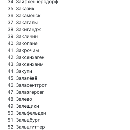
Зайфхеннерсдорф
Заказик
Закаменск
Закаталы
Закигандж
Закличин
Закопане
Закрочим
Заксенхаген
Заксенхайм
Закупи
Залалёвё
Заласентгрот
Залаэгерсег
Залево
Залещики
Зальфельден
Зальцбург
Зальцгиттер