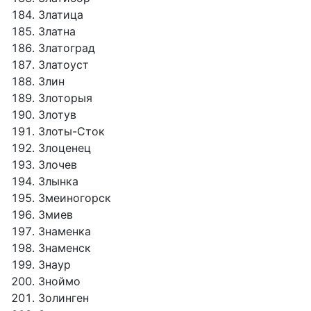
Златица
Златна
Златоград
Златоуст
Злин
Злоторыя
Злотув
Злоты-Сток
Злоценец
Злочев
Злынка
Змеиногорск
Змиев
Знаменка
Знаменск
Знаур
Зноймо
Золинген