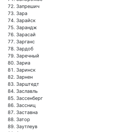
Запрешич
Зара
Зарайск
Зарандж
Зарасай
Зарганс
Зардоб
Заречный
Зариа
Заринск
Зарнен
Зарштедт
Заславль
Зассенберг
Зассниц
Заставна
Затор
Заутлеув