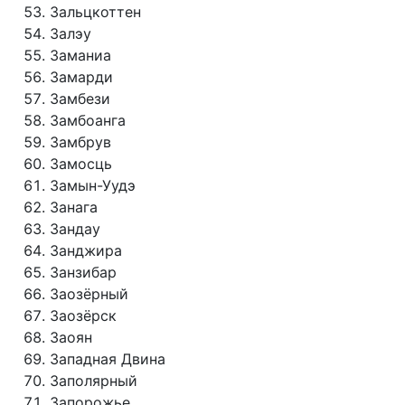
Зальцкоттен
Залэу
Заманиа
Замарди
Замбези
Замбоанга
Замбрув
Замосць
Замын-Уудэ
Занага
Зандау
Занджира
Занзибар
Заозёрный
Заозёрск
Заоян
Западная Двина
Заполярный
Запорожье