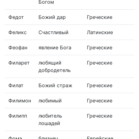
Богом
Федот
Божий дар
Греческие
Феликс
Счастливый
Латинские
Феофан
явление Бога
Греческие
Филарет
любящий
Греческие
добродетель
Филат
Божий страж
Греческие
Филимон
любимый
Греческие
Филипп
любитель
Греческие
лошадей
Фома
близнец
Еврейские