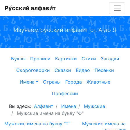
Ру́сский алфави́т
Изучаем русский алфавит от А до Я
Буквы
Прописи
Картинки
Стихи
Загадки
Скороговорки
Сказки
Видео
Песенки
Имена
Страны
Города
Животные
Профессии
Вы здесь:
Алфавит
Имена
Мужские
Мужские имена на букву "Ф"
Мужские имена на букву "Т"
Мужские имена на