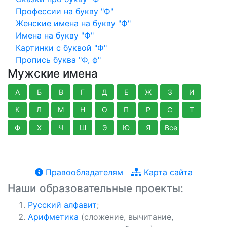
Профессии на букву "Ф"
Женские имена на букву "Ф"
Имена на букву "Ф"
Картинки с буквой "Ф"
Пропись буква "Ф, ф"
Мужские имена
А
Б
В
Г
Д
Е
Ж
З
И
К
Л
М
Н
О
П
Р
С
Т
Ф
Х
Ч
Ш
Э
Ю
Я
Все
Правообладателям
Карта сайта
Наши образовательные проекты:
Русский алфавит
;
Арифметика
(сложение, вычитание,