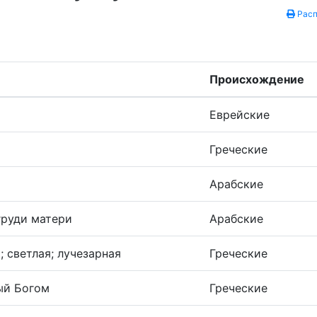
Расп
Происхождение
Еврейские
Греческие
Арабские
груди матери
Арабские
; светлая; лучезарная
Греческие
ый Богом
Греческие