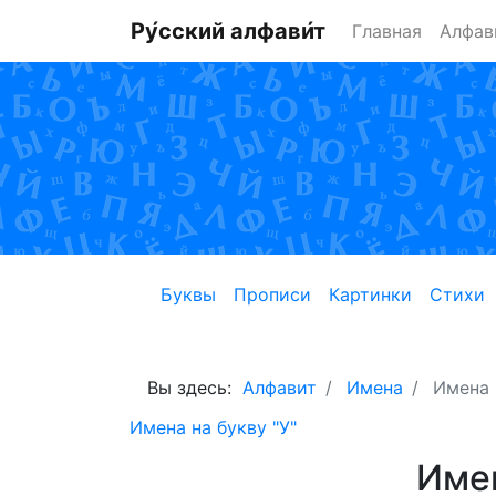
Ру́сский алфави́т
Главная
Алфав
Буквы
Прописи
Картинки
Стихи
Вы здесь:
Алфавит
Имена
Имена 
Имена на букву "У"
Имен