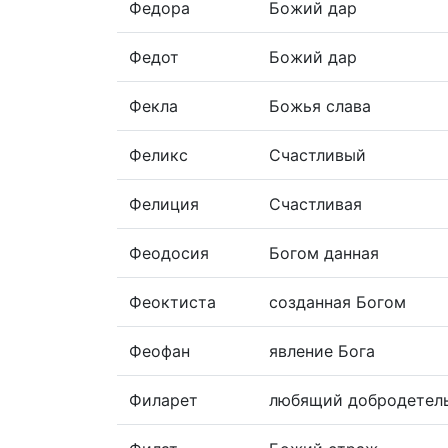
Федора
Божий дар
Федот
Божий дар
Фекла
Божья слава
Феликс
Счастливый
Фелиция
Счастливая
Феодосия
Богом данная
Феоктиста
созданная Богом
Феофан
явление Бога
Филарет
любящий добродетел