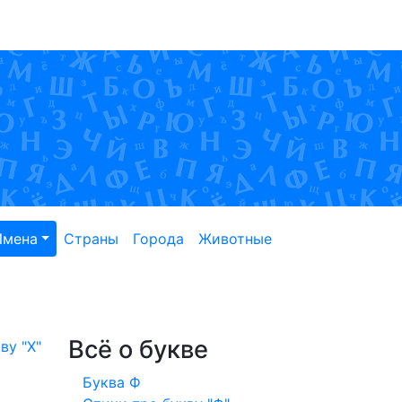
Имена
Страны
Города
Животные
Всё о букве
ву "Х"
Буква Ф