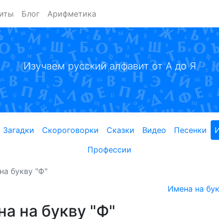
иты
Блог
Арифметика
Изучаем русский алфавит от А до Я
Загадки
Скороговорки
Сказки
Видео
Песенки
Профессии
на букву "Ф"
Имена на бук
а на букву "Ф"