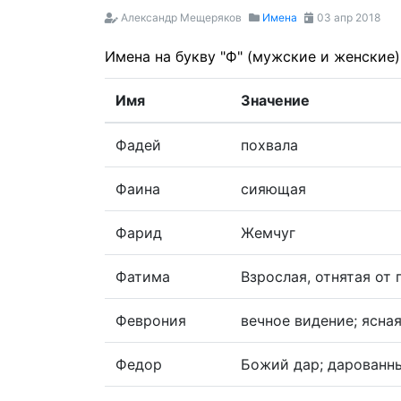
Александр Мещеряков
Имена
03 апр 2018
Имена на букву "Ф" (мужские и женские)
Имя
Значение
Фадей
похвала
Фаина
сияющая
Фарид
Жемчуг
Фатима
Взрослая, отнятая от 
Феврония
вечное видение; ясная
Федор
Божий дар; дарованн