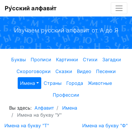
Ру́сский алфави́т
Изучаем русский алфавит от А до Я
Буквы
Прописи
Картинки
Стихи
Загадки
Скороговорки
Сказки
Видео
Песенки
Имена
Страны
Города
Животные
Профессии
Вы здесь:
Алфавит
Имена
Имена на букву "У"
Имена на букву "Т"
Имена на букву "Ф"