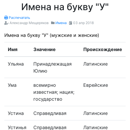
Имена на букву "У"
Распечатать
Александр Мещеряков
Имена
03 апр 2018
Имена на букву "У" (мужские и женские)
Имя
Значение
Происхождение
Ульяна
Принадлежащая
Латинские
Юлию
Ума
всемирно
Еврейские
известная; нация;
государство
Устина
Справедливая
Латинские
Устинья
Справедливая
Латинские