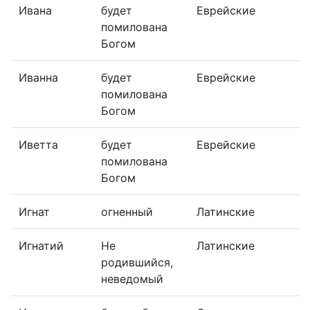
Ивана
будет
Еврейские
помилована
Богом
Иванна
будет
Еврейские
помилована
Богом
Иветта
будет
Еврейские
помилована
Богом
Игнат
огненный
Латинские
Игнатий
Не
Латинские
родившийся,
неведомый