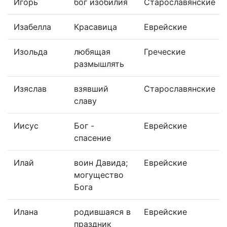
Игорь
бог изобилия
Старославянские
Изабелла
Красавица
Еврейские
Изольда
любящая
Греческие
размышлять
Изяслав
взявший
Старославянские
славу
Иисус
Бог -
Еврейские
спасение
Илай
воин Давида;
Еврейские
могущество
Бога
Илана
родившаяся в
Еврейские
праздник