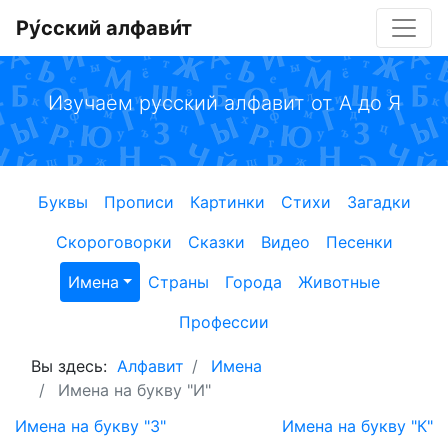
Ру́сский алфави́т
Изучаем русский алфавит от А до Я
Буквы
Прописи
Картинки
Стихи
Загадки
Скороговорки
Сказки
Видео
Песенки
Имена
Страны
Города
Животные
Профессии
Вы здесь:
Алфавит
Имена
Имена на букву "И"
Имена на букву "З"
Имена на букву "К"