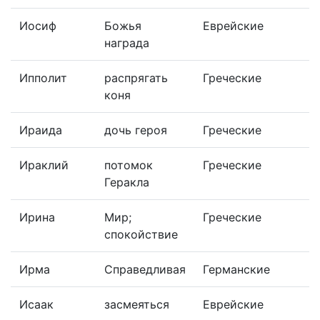
Иосиф
Божья
Еврейские
награда
Ипполит
распрягать
Греческие
коня
Ираида
дочь героя
Греческие
Ираклий
потомок
Греческие
Геракла
Ирина
Мир;
Греческие
спокойствие
Ирма
Справедливая
Германские
Исаак
засмеяться
Еврейские