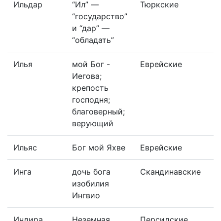
Ильдар
“Ил” —
Тюркские
“государство”
и “дар” —
“обладать”
Илья
мой Бог -
Еврейские
Иегова;
крепость
господня;
благоверный;
верующий
Ильяс
Бог мой Яхве
Еврейские
Инга
дочь бога
Скандинавские
изобилия
Ингвио
Индира
Неземная,
Персидские