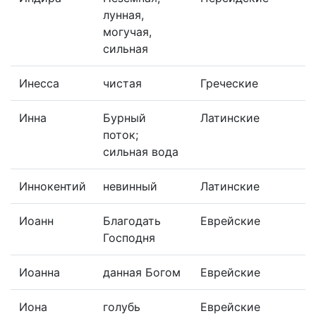
лунная,
могучая,
сильная
Инесса
чистая
Греческие
Инна
Бурный
Латинские
поток;
сильная вода
Иннокентий
невинный
Латинские
Иоанн
Благодать
Еврейские
Господня
Иоанна
данная Богом
Еврейские
Иона
голубь
Еврейские