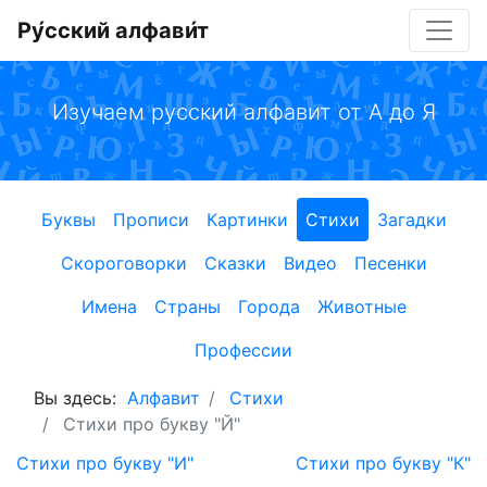
Ру́сский алфави́т
Изучаем русский алфавит от А до Я
Буквы
Прописи
Картинки
Стихи
Загадки
Скороговорки
Сказки
Видео
Песенки
Имена
Страны
Города
Животные
Профессии
Вы здесь:
Алфавит
Стихи
Стихи про букву "Й"
Стихи про букву "И"
Стихи про букву "К"