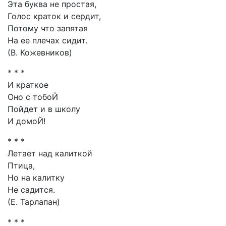
Эта буква не простая,
Голос краток и сердит,
Потому что запятая
На ее плечах сидит.
(В. Кожевников)
* * *
И краткое
Оно с тобоЙ
Пойдет и в школу
И домоЙ!
* * *
Летает над калиткой
Птица,
Но на калитку
Не садится.
(Е. Тарлапан)
* * *