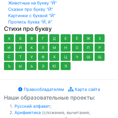
Животные на букву "Й"
Сказки про букву "Й"
Картинки с буквой "Й"
Пропись буква "Й, й"
Стихи про букву
А
Б
В
Г
Д
Е
Ё
Ж
З
И
Й
К
Л
М
Н
О
П
Р
С
Т
У
Ф
Х
Ц
Ч
Ш
Щ
Ъ
Ы
Ь
Э
Ю
Я
Правообладателям
Карта сайта
Наши образовательные проекты:
Русский алфавит
;
Арифметика
(сложение, вычитание,