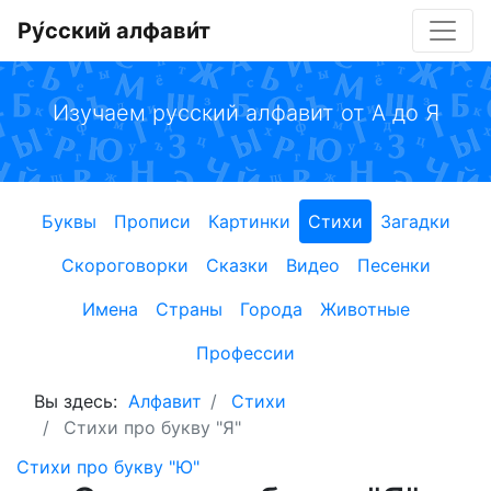
Ру́сский алфави́т
Изучаем русский алфавит от А до Я
Буквы
Прописи
Картинки
Стихи
Загадки
Скороговорки
Сказки
Видео
Песенки
Имена
Страны
Города
Животные
Профессии
Вы здесь:
Алфавит
Стихи
Стихи про букву "Я"
Стихи про букву "Ю"