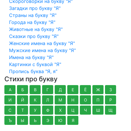
Скороговорки на букву "Я"
Загадки про букву "Я"
Страны на букву "Я"
Города на букву "Я"
Животные на букву "Я"
Сказки про букву "Я"
Женские имена на букву "Я"
Мужские имена на букву "Я"
Имена на букву "Я"
Картинки с буквой "Я"
Пропись буква "Я, я"
Стихи про букву
А
Б
В
Г
Д
Е
Ё
Ж
З
И
Й
К
Л
М
Н
О
П
Р
С
Т
У
Ф
Х
Ц
Ч
Ш
Щ
Ъ
Ы
Ь
Э
Ю
Я