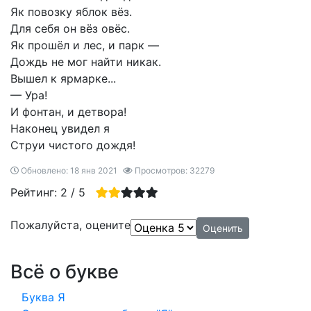
Як повозку яблок вёз.
Для себя он вёз овёс.
Як прошёл и лес, и парк —
Дождь не мог найти никак.
Вышел к ярмарке...
— Ура!
И фонтан, и детвора!
Наконец увидел я
Струи чистого дождя!
Обновлено: 18 янв 2021
Просмотров: 32279
Рейтинг:
2
/
5
Пожалуйста, оцените
Всё о букве
Буква Я