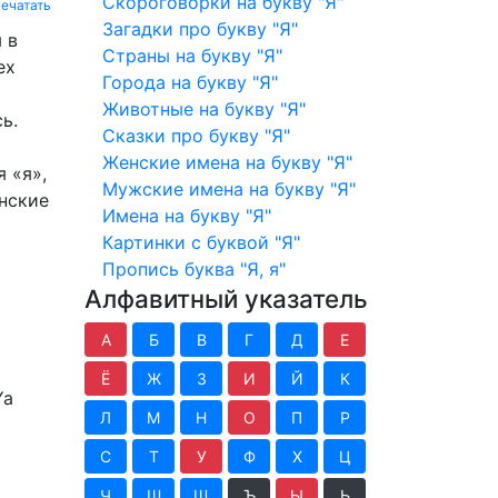
Скороговорки на букву "Я"
ечатать
Загадки про букву "Я"
 в
Страны на букву "Я"
ех
Города на букву "Я"
Животные на букву "Я"
ь.
Сказки про букву "Я"
Женские имена на букву "Я"
 «я»,
Мужские имена на букву "Я"
янские
Имена на букву "Я"
Картинки с буквой "Я"
Пропись буква "Я, я"
Алфавитный указатель
А
Б
В
Г
Д
Е
Ё
Ж
З
И
Й
К
Ya
Л
М
Н
О
П
Р
С
Т
У
Ф
Х
Ц
Ч
Ш
Щ
Ъ
Ы
Ь