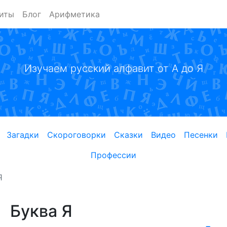
иты
Блог
Арифметика
Изучаем русский алфавит от А до Я
Загадки
Скороговорки
Сказки
Видео
Песенки
Профессии
Я
Буква Я