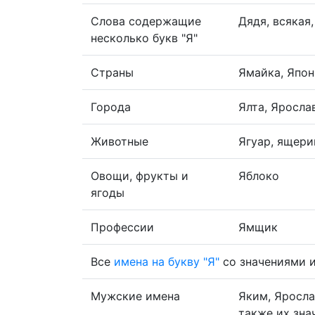
Слова содержащие
Дядя, всякая,
несколько букв "Я"
Страны
Ямайка, Япо
Города
Ялта, Яросла
Животные
Ягуар, ящери
Овощи, фрукты и
Яблоко
ягоды
Профессии
Ямщик
Все
имена на букву "Я"
со значениями 
Мужские имена
Яким, Яросла
также их зна