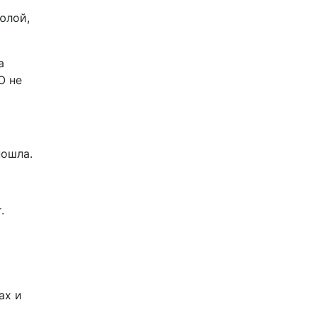
юлой,
а
Ю не
пошла.
.
ах и