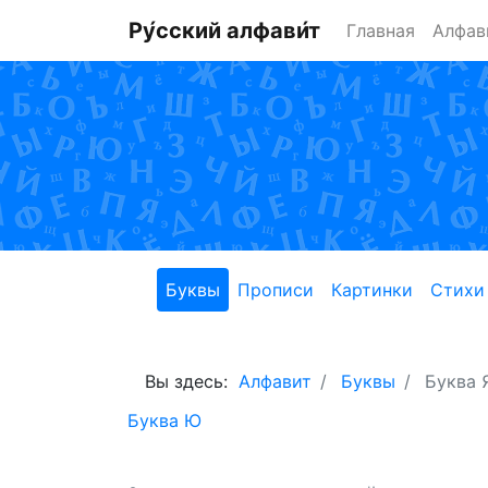
Ру́сский алфави́т
Главная
Алфав
Буквы
Прописи
Картинки
Стихи
Вы здесь:
Алфавит
Буквы
Буква 
Буква Ю