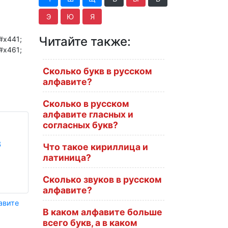
Э
Ю
Я
Читайте также:
&#x441;
&#x461;
Сколько букв в русском
алфавите?
Сколько в русском
алфавите гласных и
согласных букв?
в
Что такое кириллица и
латиница?
Сколько звуков в русском
алфавите?
авите
В каком алфавите больше
всего букв, а в каком