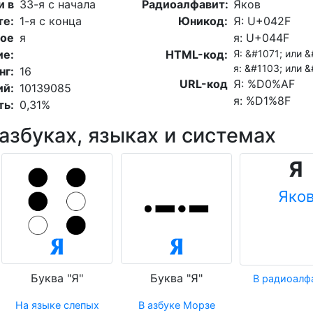
и в
33-я с начала
Радиоалфавит:
Яков
те:
1-я с конца
Юникод:
Я: U+042F
ое
я
я: U+044F
ие:
HTML-код:
Я: &#1071; или 
я: &#1103; или 
нг:
16
URL-код
Я: %D0%AF
ий:
10139085
я: %D1%8F
ть:
0,31%
 азбуках, языках и системах
Я
Яко
Буква "Я"
Буква "Я"
В радиоалф
На языке слепых
В азбуке Морзе