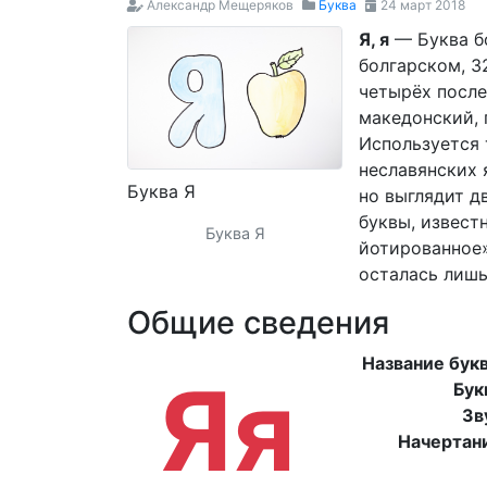
Александр Мещеряков
Буква
24 март 2018
Я, я
— Буква бо
болгарском, 3
четырёх после
македонский, 
Используется 
неславянских 
Буква Я
но выглядит д
буквы, извест
Буква Я
йотированное»
осталась лиш
Общие сведения
Название бук
Яя
Бук
Зв
Начертан