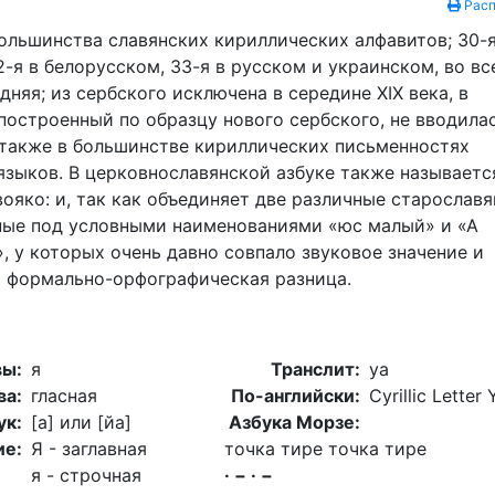
Расп
льшинства славянских кириллических алфавитов; 30-я
2-я в белорусском, 33-я в русском и украинском, во вс
дняя; из сербского исключена в середине XIX века, в
построенный по образцу нового сербского, не вводилас
также в большинстве кириллических письменностях
языков. В церковнославянской азбуке также называется
вояко: и, так как объединяет две различные старослав
ные под условными наименованиями «юс малый» и «А
, у которых очень давно совпало звуковое значение и
ь формально-орфографическая разница.
вы:
я
Транслит:
ya
ва:
гласная
По-английски:
Cyrillic Letter 
ук:
[а] или [йа]
Азбука Морзе:
ие:
Я - заглавная
точка тире точка тире
я - строчная
· − · −