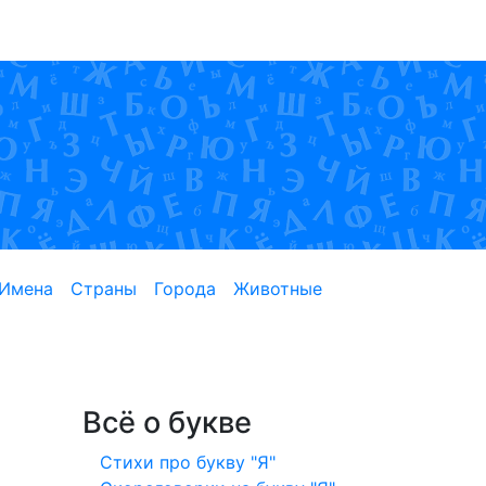
Имена
Страны
Города
Животные
Всё о букве
Стихи про букву "Я"