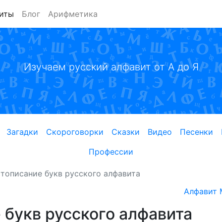
иты
Блог
Арифметика
Изучаем русский алфавит от А до Я
Загадки
Скороговорки
Сказки
Видео
Песенки
Профессии
тописание букв русского алфавита
Алфавит 
 букв русского алфавита