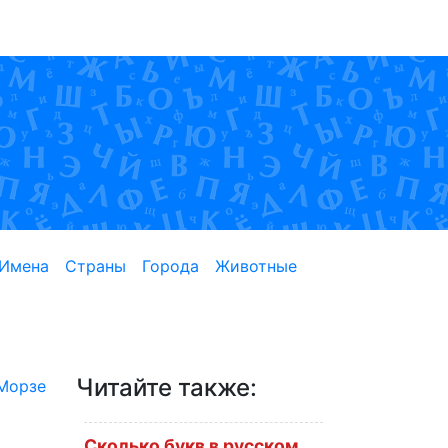
Имена
Страны
Города
Животные
Читайте также:
Морзе
Сколько букв в русском