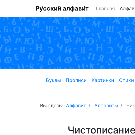
Ру́сский алфави́т
Главная
Алфав
Буквы
Прописи
Картинки
Стихи
Вы здесь:
Алфавит
Алфавиты
Чис
Чистописание