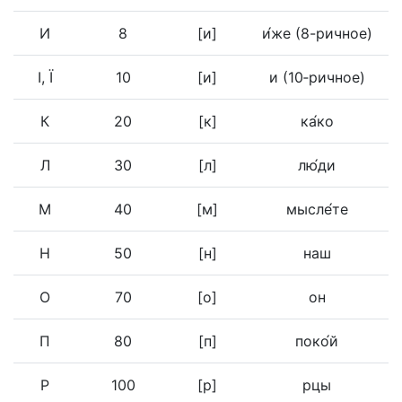
И
8
[и]
и́же (8-ричное)
І, Ї
10
[и]
и (10‑ричное)
К
20
[к]
ка́ко
Л
30
[л]
лю́ди
М
40
[м]
мысле́те
Н
50
[н]
наш
О
70
[о]
он
П
80
[п]
поко́й
Р
100
[р]
рцы