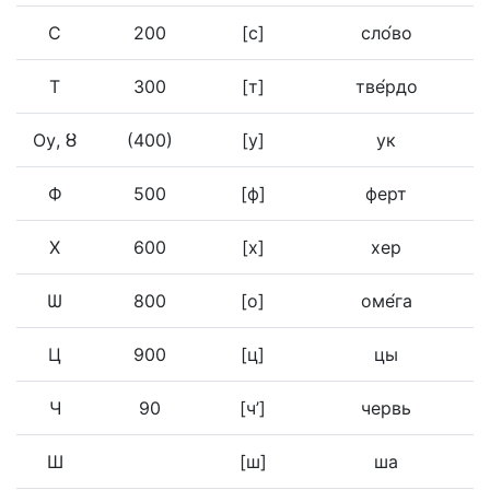
С
200
[с]
сло́во
Т
300
[т]
тве́рдо
Ѹ, ȣ
(400)
[у]
ук
Ф
500
[ф]
ферт
Х
600
[х]
хер
Ѡ
800
[о]
оме́га
Ц
900
[ц]
цы
Ч
90
[ч’]
червь
Ш
[ш]
ша