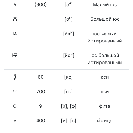
н
Ѧ
(900)
[э
]
Малый юс
н
Ѫ
[о
]
Большой юс
н
Ѩ
[йэ
]
юс малый
йотированный
н
Ѭ
[йо
]
юс большой
йотированный
Ѯ
60
[кс]
кси
Ѱ
700
[пс]
пси
Ѳ
9
[θ], [ф]
фита́
Ѵ
400
[и], [в]
и́жица