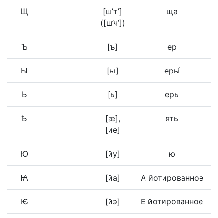
Щ
[ш’т’]
ща
([ш’ч’])
Ъ
[ъ]
ер
Ы
[ы]
еры́
Ь
[ь]
ерь
Ѣ
[æ],
ять
[ие]
Ю
[йу]
ю
Ꙗ
[йа]
А йотированное
Ѥ
[йэ]
Е йотированное