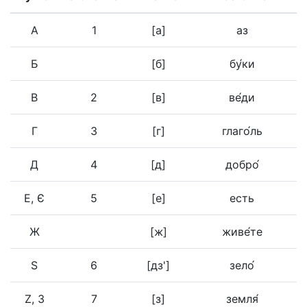
А
1
[а]
аз
Б
[б]
бу́ки
В
2
[в]
ве́ди
Г
3
[г]
глаго́ль
Д
4
[д]
добро́
Е, Є
5
[е]
есть
Ж
[ж]
живе́те
Ѕ
6
[дз']
зело́
Z, З
7
[з]
земля́