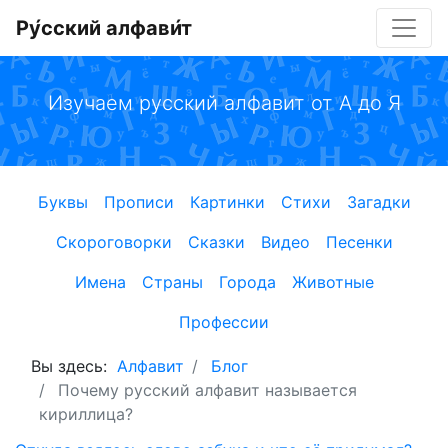
Ру́сский алфави́т
Изучаем русский алфавит от А до Я
Буквы
Прописи
Картинки
Стихи
Загадки
Скороговорки
Сказки
Видео
Песенки
Имена
Страны
Города
Животные
Профессии
Вы здесь:
Алфавит
Блог
Почему русский алфавит называется
кириллица?