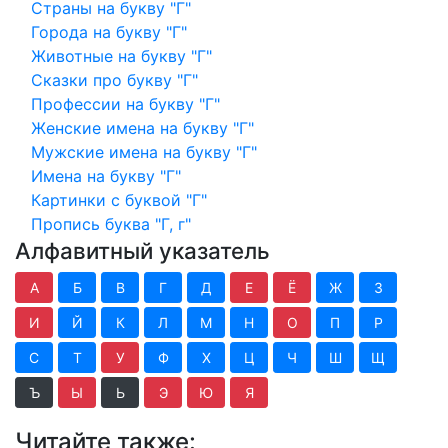
Страны на букву "Г"
Города на букву "Г"
Животные на букву "Г"
Сказки про букву "Г"
Профессии на букву "Г"
Женские имена на букву "Г"
Мужские имена на букву "Г"
Имена на букву "Г"
Картинки с буквой "Г"
Пропись буква "Г, г"
Алфавитный указатель
А
Б
В
Г
Д
Е
Ё
Ж
З
И
Й
К
Л
М
Н
О
П
Р
С
Т
У
Ф
Х
Ц
Ч
Ш
Щ
Ъ
Ы
Ь
Э
Ю
Я
Читайте также: