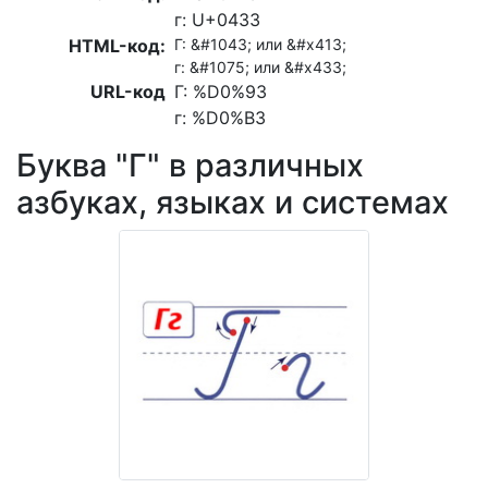
г: U+0433
HTML-код:
Г: &#1043; или &#x413;
г: &#1075; или &#x433;
URL-код
Г: %D0%93
г: %D0%B3
Буква "Г" в различных
азбуках, языках и системах