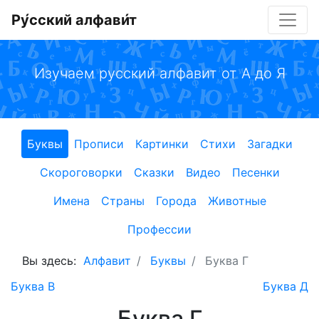
Ру́сский алфави́т
Изучаем русский алфавит от А до Я
Буквы
Прописи
Картинки
Стихи
Загадки
Скороговорки
Сказки
Видео
Песенки
Имена
Страны
Города
Животные
Профессии
Вы здесь:
Алфавит
Буквы
Буква Г
Буква В
Буква Д
Буква Г