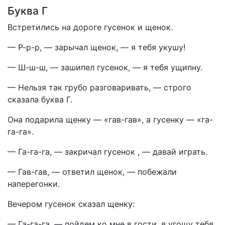
Буква Г
Встретились на дороге гусенок и щенок.
— Р-р-р, — зарычал щенок, — я тебя укушу!
— Ш-ш-ш, — зашипел гусенок, — я тебя ущипну.
— Нельзя так грубо разговаривать, — строго
сказала буква Г.
Она подарила щенку — «гав-гав», а гусенку — «га-
га-га».
— Га-га-га, — закричал гусенок , — давай играть.
— Гав-гав, — ответил щенок, — побежали
наперегонки.
Вечером гусенок сказал щенку:
— Га-га-га, — пойдем ко мне в гости, я угощу тебя