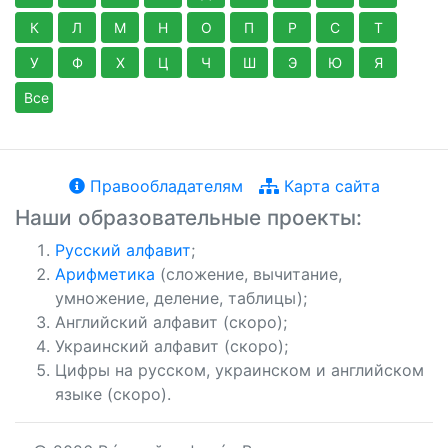
К
Л
М
Н
О
П
Р
С
Т
У
Ф
Х
Ц
Ч
Ш
Э
Ю
Я
Все
Правообладателям
Карта сайта
Наши образовательные проекты:
Русский алфавит
;
Арифметика
(сложение, вычитание,
умножение, деление, таблицы);
Английский алфавит (скоро);
Украинский алфавит (скоро);
Цифры на русском, украинском и английском
языке (скоро).