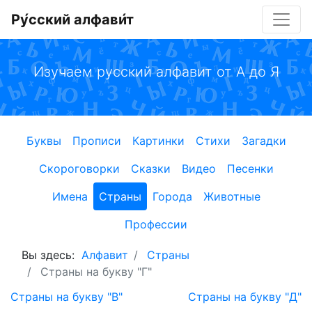
Ру́сский алфави́т
Изучаем русский алфавит от А до Я
Буквы
Прописи
Картинки
Стихи
Загадки
Скороговорки
Сказки
Видео
Песенки
Имена
Страны
Города
Животные
Профессии
Вы здесь:
Алфавит
Страны
Страны на букву "Г"
Страны на букву "В"
Страны на букву "Д"