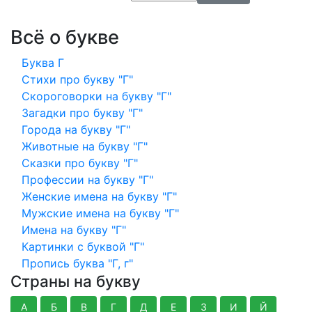
Всё о букве
Буква Г
Стихи про букву "Г"
Скороговорки на букву "Г"
Загадки про букву "Г"
Города на букву "Г"
Животные на букву "Г"
Сказки про букву "Г"
Профессии на букву "Г"
Женские имена на букву "Г"
Мужские имена на букву "Г"
Имена на букву "Г"
Картинки с буквой "Г"
Пропись буква "Г, г"
Страны на букву
А
Б
В
Г
Д
Е
З
И
Й