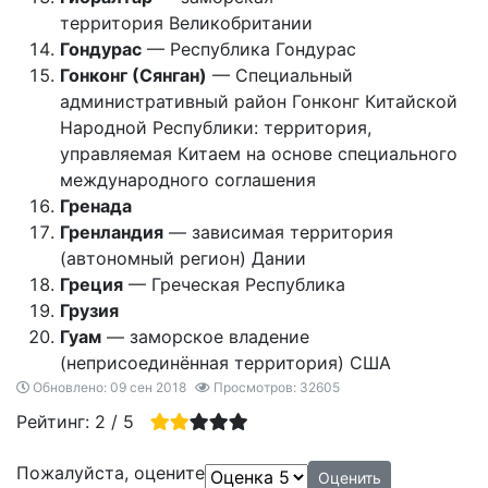
территория Великобритании
Гондурас
— Республика Гондурас
Гонконг (Сянган)
— Специальный
административный район Гонконг Китайской
Народной Республики: территория,
управляемая Китаем на основе специального
международного соглашения
Гренада
Гренландия
— зависимая территория
(автономный регион) Дании
Греция
— Греческая Республика
Грузия
Гуам
— заморское владение
(неприсоединённая территория) США
Обновлено: 09 сен 2018
Просмотров: 32605
Рейтинг:
2
/
5
Пожалуйста, оцените