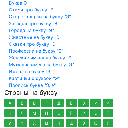
Буква Э
Стихи про букву "Э"
Скороговорки на букву "Э"
Загадки про букву "Э"
Города на букву "Э"
Животные на букву "Э"
Сказки про букву "Э"
Профессии на букву "Э"
Женские имена на букву "Э"
Мужские имена на букву "Э"
Имена на букву "Э"
Картинки с буквой "Э"
Пропись буква "Э, э"
Страны на букву
А
Б
В
Г
Д
Е
З
И
Й
К
Л
М
Н
О
П
Р
С
Т
У
Ф
Х
Ц
Ч
Ш
Э
Ю
Я