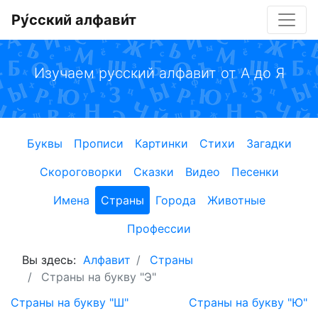
Ру́сский алфави́т
Изучаем русский алфавит от А до Я
Буквы
Прописи
Картинки
Стихи
Загадки
Скороговорки
Сказки
Видео
Песенки
Имена
Страны
Города
Животные
Профессии
Вы здесь:
Алфавит
Страны
Страны на букву "Э"
Страны на букву "Ш"
Страны на букву "Ю"