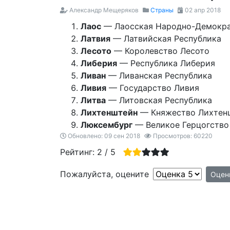
Александр Мещеряков
Страны
02 апр 2018
Лаос
— Лаосская Народно-Демокра
Латвия
— Латвийская Республика
Лесото
— Королевство Лесото
Либерия
— Республика Либерия
Ливан
— Ливанская Республика
Ливия
— Государство Ливия
Литва
— Литовская Республика
Лихтенштейн
— Княжество Лихтен
Люксембург
— Великое Герцогство
Обновлено: 09 сен 2018
Просмотров: 60220
Рейтинг:
2
/
5
Пожалуйста, оцените