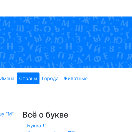
Имена
Страны
Города
Животные
Всё о букве
ву "М"
Буква Л