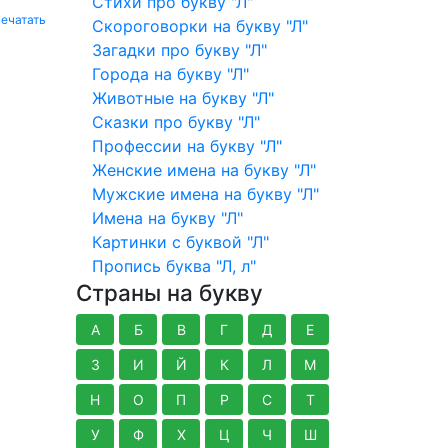
Стихи про букву "Л"
ечатать
Скороговорки на букву "Л"
Загадки про букву "Л"
Города на букву "Л"
Животные на букву "Л"
Сказки про букву "Л"
Профессии на букву "Л"
Женские имена на букву "Л"
Мужские имена на букву "Л"
Имена на букву "Л"
Картинки с буквой "Л"
Пропись буква "Л, л"
Страны на букву
А
Б
В
Г
Д
Е
З
И
Й
К
Л
М
Н
О
П
Р
С
Т
У
Ф
Х
Ц
Ч
Ш