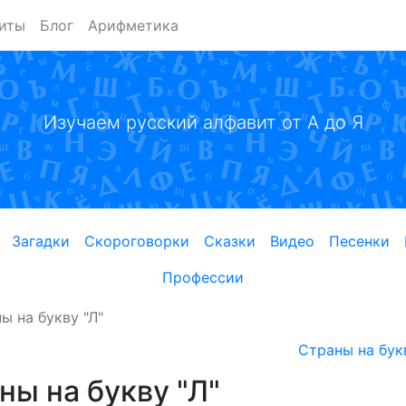
иты
Блог
Арифметика
Изучаем русский алфавит от А до Я
Загадки
Скороговорки
Сказки
Видео
Песенки
Профессии
ы на букву "Л"
Страны на бук
ны на букву "Л"