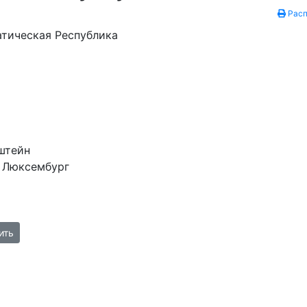
Расп
тическая Республика
штейн
 Люксембург