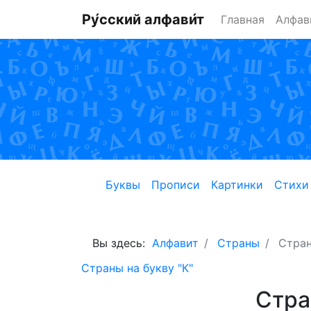
Ру́сский алфави́т
Главная
Алфав
Буквы
Прописи
Картинки
Стихи
Вы здесь:
Алфавит
Страны
Стран
Страны на букву "К"
Стра