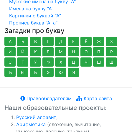
Мужские имена на букву "А"
Имена на букву "А"
Картинки с буквой "А"
Пропись буква "А, а"
Загадки про букву
А
Б
В
Г
Д
Е
Ё
Ж
З
И
Й
К
Л
М
Н
О
П
Р
С
Т
У
Ф
Х
Ц
Ч
Ш
Щ
Ъ
Ы
Ь
Э
Ю
Я
Правообладателям
Карта сайта
Наши образовательные проекты:
Русский алфавит
;
Арифметика
(сложение, вычитание,
умножение, деление, таблицы);