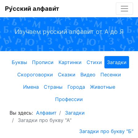
Ру́сский алфави́т
Изучаем русский алфавит от А до Я
Буквы
Прописи
Картинки
Стихи
Загадки
Скороговорки
Сказки
Видео
Песенки
Имена
Страны
Города
Животные
Профессии
Вы здесь:
Алфавит
Загадки
Загадки про букву "А"
Загадки про букву "Б"