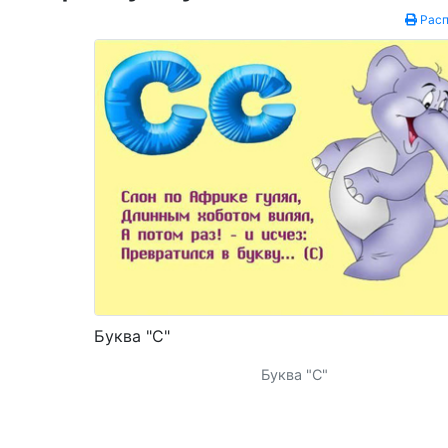
Расп
Буква "С"
Буква "С"