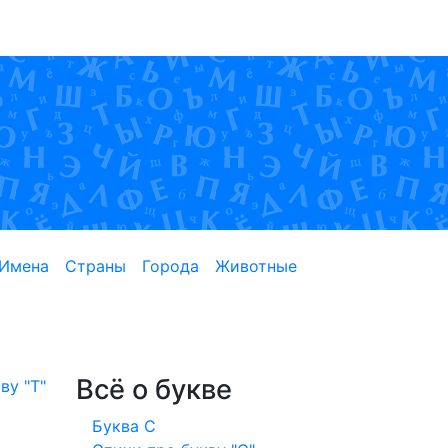
Имена
Страны
Города
Животные
Всё о букве
ву "Т"
Буква С