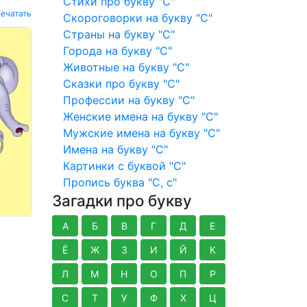
Стихи про букву "С"
ечатать
Скороговорки на букву "С"
Страны на букву "С"
Города на букву "С"
Животные на букву "С"
Сказки про букву "С"
Профессии на букву "С"
Женские имена на букву "С"
Мужские имена на букву "С"
Имена на букву "С"
Картинки с буквой "С"
Пропись буква "С, с"
Загадки про букву
А
Б
В
Г
Д
Е
Ё
Ж
З
И
Й
К
Л
М
Н
О
П
Р
С
Т
У
Ф
Х
Ц