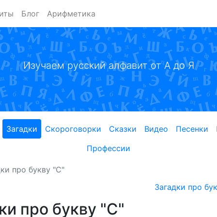
иты
Блог
Арифметика
Изучаем русский алфавит от А до Я
Загадки
Скороговорки
Сказки
Видео
Песенки
Профессии
ки про букву "С"
Загадки про бук
ки про букву "С"