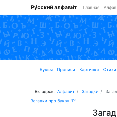
Ру́сский алфави́т
Главная
Алфав
Буквы
Прописи
Картинки
Стихи
Вы здесь:
Алфавит
Загадки
Загад
Загадки про букву "Р"
Загад