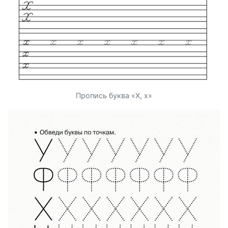
Пропись буква «Х, х»