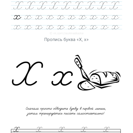
Пропись буква «Х, х»