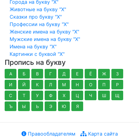
Города на букву "Х"
Животные на букву "Х"
Сказки про букву "Х"
Профессии на букву "Х"
Женские имена на букву "Х"
Мужские имена на букву "Х"
Имена на букву "Х"
Картинки с буквой "Х"
Пропись на букву
А
Б
В
Г
Д
Е
Ё
Ж
З
И
Й
К
Л
М
Н
О
П
Р
С
Т
У
Ф
Х
Ц
Ч
Ш
Щ
Ъ
Ы
Ь
Э
Ю
Я
Правообладателям
Карта сайта