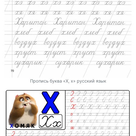
Пропись буква «Х, х» русский язык