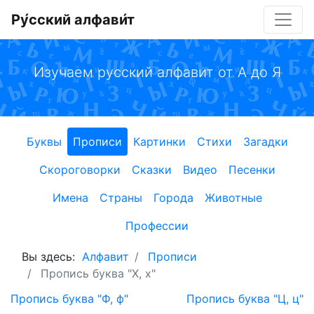
Ру́сский алфави́т
Изучаем русский алфавит от А до Я
Буквы
Прописи
Картинки
Стихи
Загадки
Скороговорки
Сказки
Видео
Песенки
Имена
Страны
Города
Животные
Профессии
Вы здесь:
Алфавит
Прописи
Пропись буква "Х, х"
Пропись буква "Ф, ф"
Пропись буква "Ц, ц"