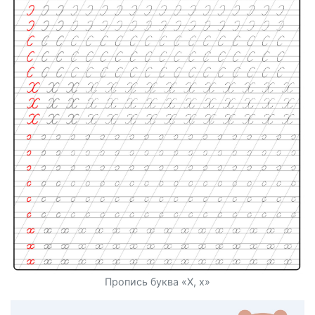
Пропись буква «Х, х»