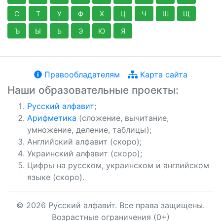
С
Т
У
Ф
Х
Ц
Ч
Ш
Щ
Ъ
Ы
Ь
Э
Ю
Я
Правообладателям
Карта сайта
Наши образовательные проекты:
Русский алфавит
;
Арифметика
(сложение, вычитание,
умножение, деление, таблицы);
Английский алфавит (скоро);
Украинский алфавит (скоро);
Цифры на русском, украинском и английском
языке (скоро).
© 2026 Ру́сский алфави́т. Все права защищены.
Возрастные ограничения (0+)