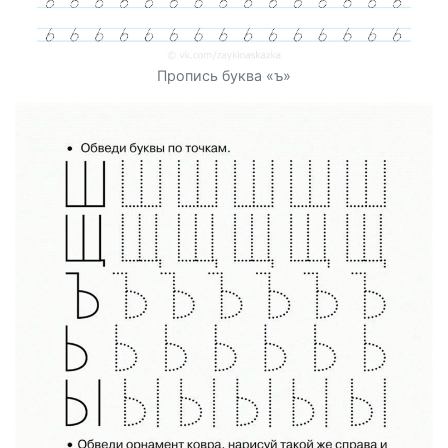
Пропись буква «ъ»