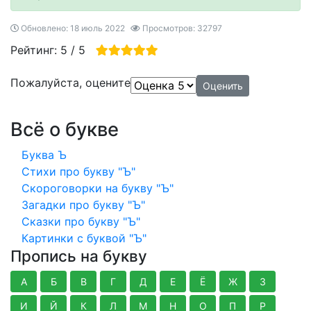
Обновлено: 18 июль 2022
Просмотров: 32797
Рейтинг:
5
/
5
Пожалуйста, оцените
Всё о букве
Буква Ъ
Стихи про букву "Ъ"
Скороговорки на букву "Ъ"
Загадки про букву "Ъ"
Сказки про букву "Ъ"
Картинки с буквой "Ъ"
Пропись на букву
А
Б
В
Г
Д
Е
Ё
Ж
З
И
Й
К
Л
М
Н
О
П
Р