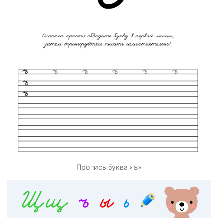
Пропись буква «ъ»