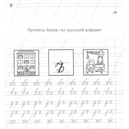
Пропись буква «ъ» русский алфавит