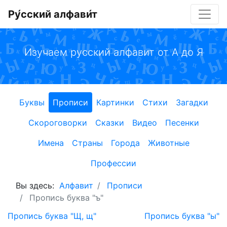
Ру́сский алфави́т
Изучаем русский алфавит от А до Я
Буквы
Прописи
Картинки
Стихи
Загадки
Скороговорки
Сказки
Видео
Песенки
Имена
Страны
Города
Животные
Профессии
Вы здесь:
Алфавит
Прописи
Пропись буква "ъ"
Пропись буква "Щ, щ"
Пропись буква "ы"