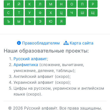
И
Й
К
Л
М
Н
О
П
Р
С
Т
У
Ф
Х
Ц
Ч
Ш
Щ
Ъ
Ы
Ь
Э
Ю
Я
Правообладателям
Карта сайта
Наши образовательные проекты:
Русский алфавит
;
Арифметика
(сложение, вычитание,
умножение, деление, таблицы);
Английский алфавит (скоро);
Украинский алфавит (скоро);
Цифры на русском, украинском и английском
языке (скоро).
© 2026 Ру́сский алфави́т. Все права защищены.