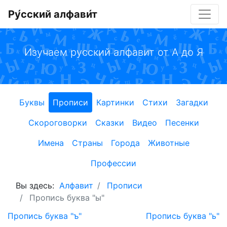
Ру́сский алфави́т
Изучаем русский алфавит от А до Я
Буквы
Прописи
Картинки
Стихи
Загадки
Скороговорки
Сказки
Видео
Песенки
Имена
Страны
Города
Животные
Профессии
Вы здесь:
Алфавит
Прописи
Пропись буква "ы"
Пропись буква "ъ"
Пропись буква "ь"