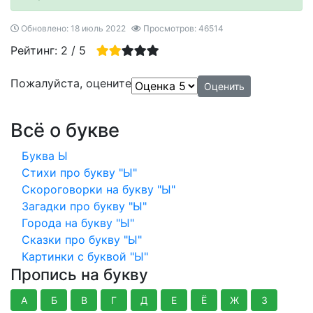
Обновлено: 18 июль 2022
Просмотров: 46514
Рейтинг:
2
/
5
Пожалуйста, оцените
Всё о букве
Буква Ы
Стихи про букву "Ы"
Скороговорки на букву "Ы"
Загадки про букву "Ы"
Города на букву "Ы"
Сказки про букву "Ы"
Картинки с буквой "Ы"
Пропись на букву
А
Б
В
Г
Д
Е
Ё
Ж
З